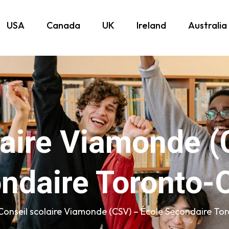
USA
Canada
UK
Ireland
Australia
laire Viamonde (
ndaire Toronto-
Conseil scolaire Viamonde (CSV) – École Secondaire To