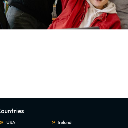
ountries
USA
Ireland