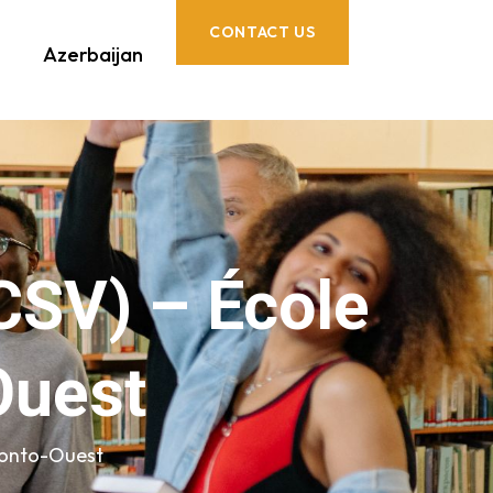
CONTACT US
Azerbaijan
CSV) – École
Ouest
ronto-Ouest